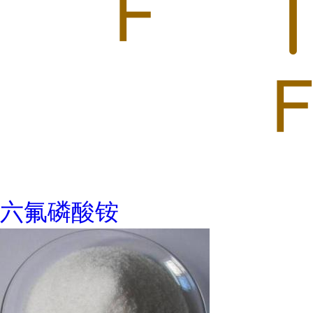
六氟磷酸铵