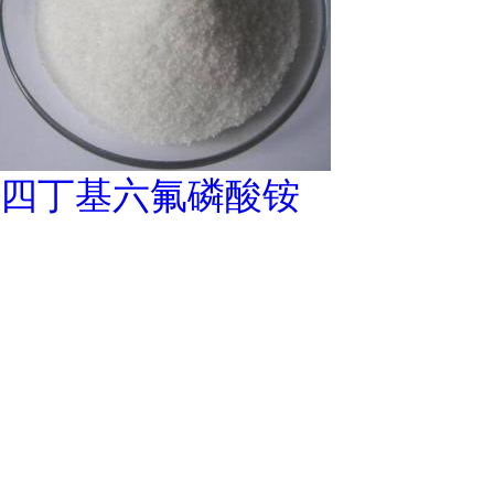
四丁基六氟磷酸铵