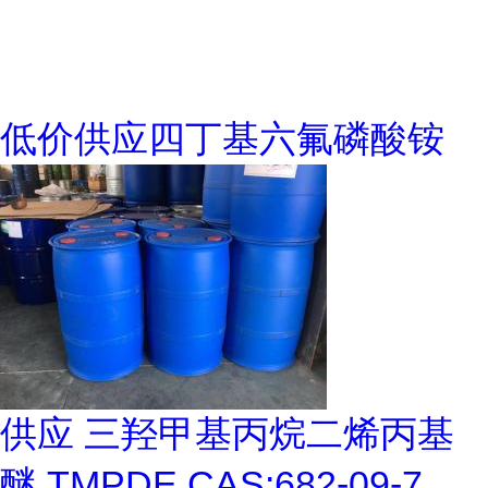
低价供应四丁基六氟磷酸铵
供应 三羟甲基丙烷二烯丙基
醚 TMPDE CAS:682-09-7