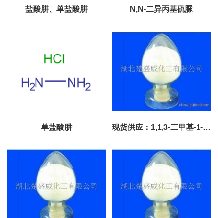
盐酸肼、单盐酸肼
N,N-二异丙基硫脲
单盐酸肼
现货供应：1,1,3-三甲基-1-苯
基茚满;素凝香