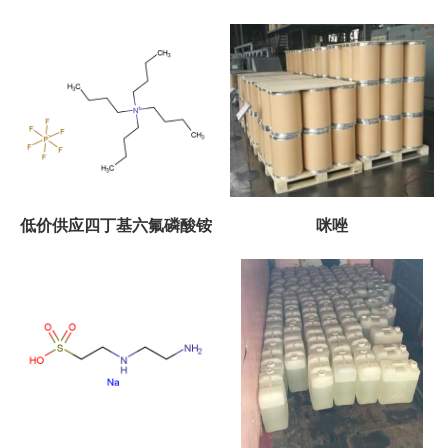
低价供应四丁基六氟磷酸铵
咪唑