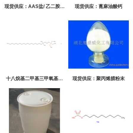
现货供应：AAS盐/ 乙二胺基
现货供应：蓖麻油酸钙
乙磺酸钠/ N-(2-氨基乙基)-2-
氨基乙烷磺酸钠盐
十八烷基二甲基三甲氧基硅
现货供应：聚丙烯腈粉末
烷基丙基氯化铵/27668-52-6