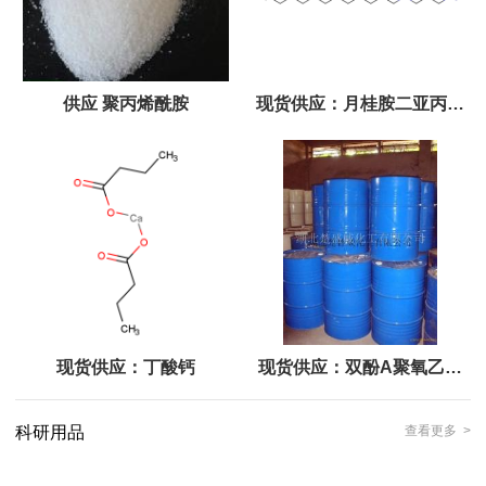
供应 聚丙烯酰胺
现货供应：月桂胺二亚丙基
二胺 CAS:2372-82-9
现货供应：丁酸钙
现货供应：双酚A聚氧乙烯
醚,增韧树脂;cas:32492-61-8
科研用品
查看更多 >