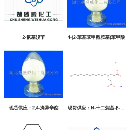
2-氰基溴苄
4-(2-苯基苯甲酰胺基)苯甲酸
现货供应：2,4-滴异辛酯
现货供应：N-十二烷基-β-氨
基二丙酸钠 （月桂亚氨基二