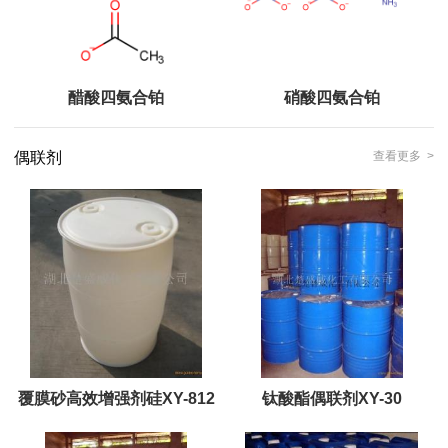
醋酸四氨合铂
硝酸四氨合铂
偶联剂
查看更多 >
覆膜砂高效增强剂硅XY-812
钛酸酯偶联剂XY-30