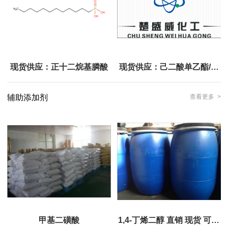
现货供应：正十二烷基膦酸
现货供应：己二酸单乙酯/吡
酸乙酯
辅助添加剂
查看更多 >
甲基二磺酸
1,4-丁烯二醇 直销 现货 可分