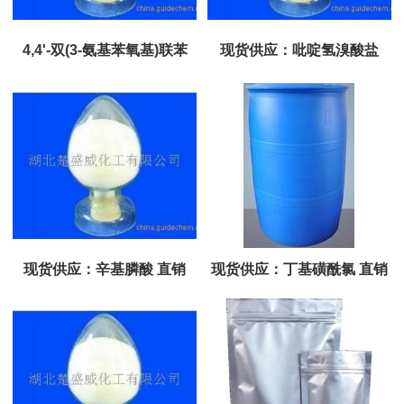
4,4'-双(3-氨基苯氧基)联苯
现货供应：吡啶氢溴酸盐
现货供应：辛基膦酸 直销
现货供应：丁基磺酰氯 直销