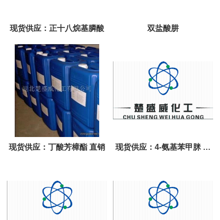
现货供应：正十八烷基膦酸
双盐酸肼
现货供应：丁酸芳樟酯 直销
现货供应：4-氨基苯甲脒 直
销