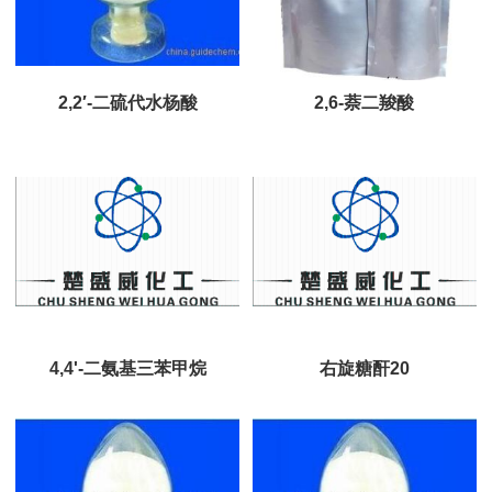
2,2′-二硫代水杨酸
2,6-萘二羧酸
4,4'-二氨基三苯甲烷
右旋糖酐20