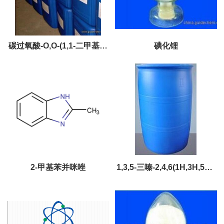
碳过氧酸-O,O-(1,1-二甲基丙
碘化锂
基)-O-(2-乙基己基)酯
2-甲基苯并咪唑
1,3,5-三嗪-2,4,6(1H,3H,5H)-
三硫酮三钠盐（TMT）