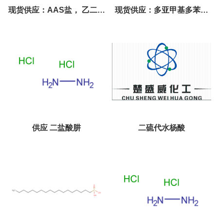
现货供应：AAS盐， 乙二胺
现货供应：多亚甲基多苯基
基乙磺酸钠，2-(2-氨基乙基)
多异氰酸酯 直销
氨基乙磺酸钠盐，N-(2-氨基
乙基)-2-氨基乙烷磺酸钠盐
供应 二盐酸肼
二硫代水杨酸