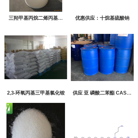
三羟甲基丙烷二烯丙基醚
优惠供应：十烷基硫酸钠
（TMPDE）
2,3-环氧丙基三甲基氯化铵
供应 亚 磷酸二苯酯 CAS：
4712-55-4 无色液体