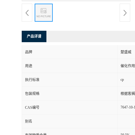
产品详请
品牌
楚盛威
用途
催化作用
cp
执行标准
包装规格
根据客搁
7647-10-
CAS编号
别名
59.5%