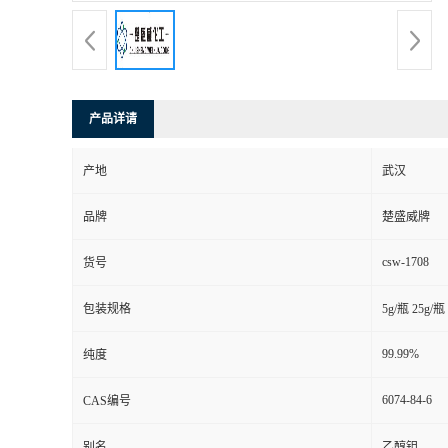
产品详请
产地
武汉
品牌
楚盛威牌
csw-1708
货号
包装规格
5g/瓶 25g/瓶
99.99%
纯度
6074-84-6
CAS编号
别名
乙醇钽