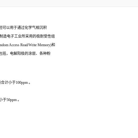
钽可以用于通过化学气相沉积
于制造电子工业所采用的极耐受性组
cess Read/Write Memory)和
用还包括，电解阳极的涂层、各种粉
合计小于100ppm 。
于50ppm 。