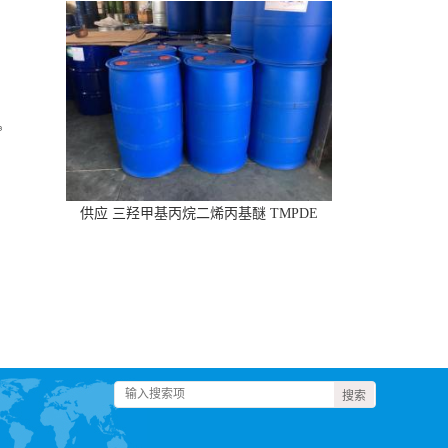
供应 三羟甲基丙烷二烯丙基醚 TMPDE
CAS:682-09-7