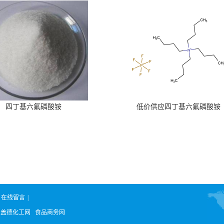
四丁基六氟磷酸铵
低价供应四丁基六氟磷酸铵
在线留言
|
：
盖德化工网
食品商务网