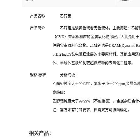
产品名称
乙醇钽
产品简介
乙醇钽是淡黄色或者无色液体，主要用途：乙醇
（CVD）来沉积相应的金属氧化物涂层，因此是用
件的宝贵原料化合物。乙醇钽也是DRAM(Dynamic Random Ac
SrBi2Ta2O9铁电薄膜涂层的主要原材料。其他应
体、半导体基板和制取超微细粉的五氧化二钽等。
规格/标准
分析纯级：
乙醇钽纯度大于99.95%，氯离子小于200ppm,金属杂质
高纯级：
乙醇钽纯度大于99.99%（不包括氯），金属杂质合计小
注：需方如有特殊要求，供需双方可协商确定。
相关产品：