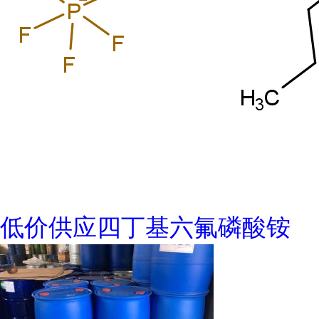
低价供应四丁基六氟磷酸铵