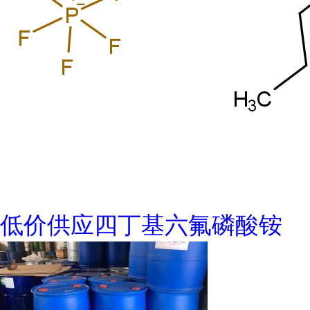
低价供应四丁基六氟磷酸铵