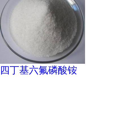
四丁基六氟磷酸铵