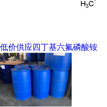
低价供应四丁基六氟磷酸铵