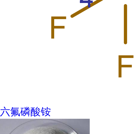
六氟磷酸铵