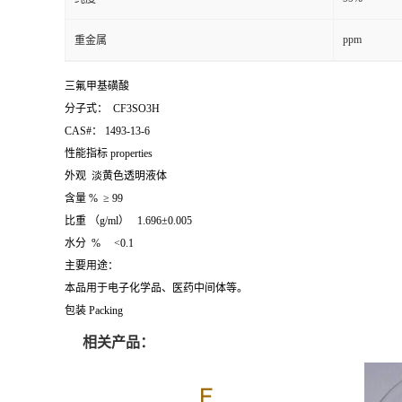
ppm
重金属
三氟甲基磺酸
分子式： CF3SO3H
CAS#： 1493-13-6
性能指标 properties
外观 淡黄色透明液体
含量 % ≥ 99
比重 （g/ml） 1.696±0.005
水分 % <0.1
主要用途：
本品用于电子化学品、医药中间体等。
包装 Packing
相关产品：