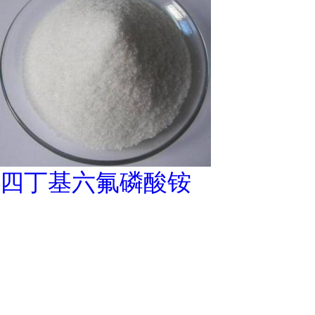
四丁基六氟磷酸铵