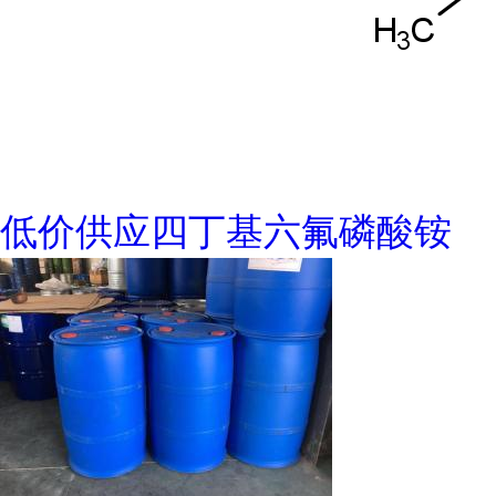
低价供应四丁基六氟磷酸铵