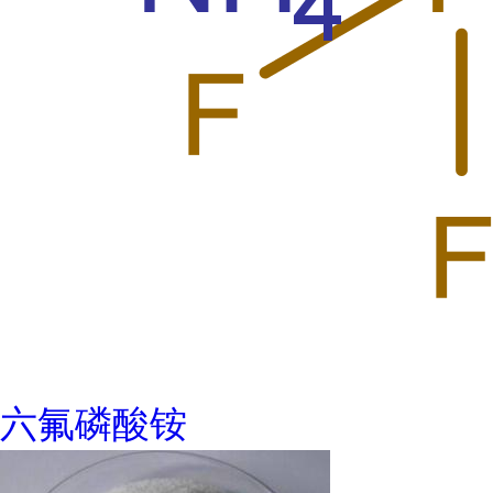
六氟磷酸铵