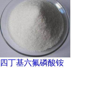
四丁基六氟磷酸铵