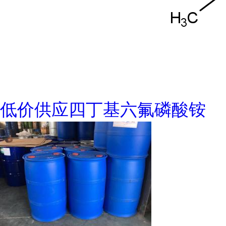
低价供应四丁基六氟磷酸铵