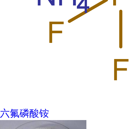
六氟磷酸铵