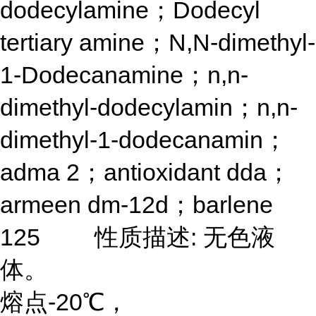
dodecylamine；Dodecyl
tertiary amine；N,N-dimethyl-
1-Dodecanamine；n,n-
dimethyl-dodecylamin；n,n-
dimethyl-1-dodecanamin；
adma 2；antioxidant dda；
armeen dm-12d；barlene
125 性质描述: 无色液
体。
熔点-20℃，