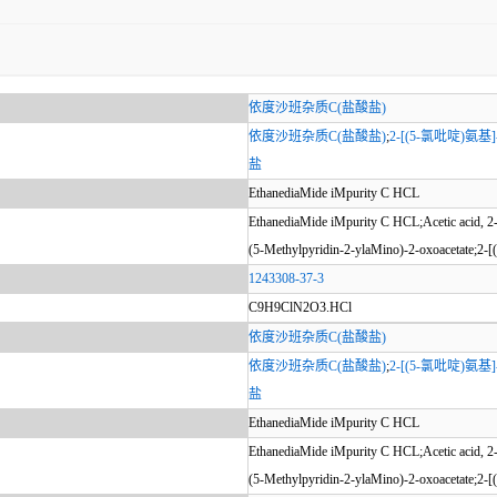
依度沙班杂质C(盐酸盐)
依度沙班杂质C(盐酸盐)
;
2-[(5-氯吡啶)氨
盐
EthanediaMide iMpurity C HCL
EthanediaMide iMpurity C HCL;Acetic acid, 2-[(
(5-Methylpyridin-2-ylaMino)-2-oxoacetate;2-[(
1243308-37-3
C9H9ClN2O3.HCl
依度沙班杂质C(盐酸盐)
依度沙班杂质C(盐酸盐)
;
2-[(5-氯吡啶)氨
盐
EthanediaMide iMpurity C HCL
EthanediaMide iMpurity C HCL;Acetic acid, 2-[(
(5-Methylpyridin-2-ylaMino)-2-oxoacetate;2-[(