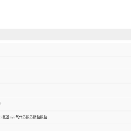
3
吡啶) 氨基]-2- 氧代乙酸乙酯盐酸盐