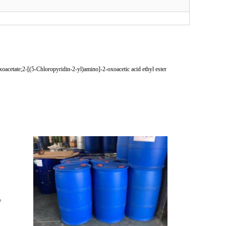
cetate;2-[(5-Chloropyridin-2-yl)amino]-2-oxoacetic acid ethyl ester