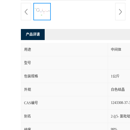
产品详请
用途
中间体
型号
包装规格
1公斤
外观
白色结晶
1243308-37-
CAS编号
别名
2-[(5- 氯
99%
纯度