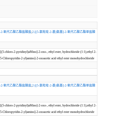
基]-2-氧代乙酸乙酯盐酸盐
;
2-[(5-氯吡啶-2-基)氨基]-2-氧代乙酸乙酯单盐酸
5-chloro-2-pyridinyl)aMino]-2-oxo-, ethyl ester, hydrochloride (1:1);ethyl 2-
5-Chloropyridin-2-yl)amino]-2-oxoacetic acid ethyl ester monohydrochloride
基]-2-氧代乙酸乙酯盐酸盐
;
2-[(5-氯吡啶-2-基)氨基]-2-氧代乙酸乙酯单盐酸
5-chloro-2-pyridinyl)aMino]-2-oxo-, ethyl ester, hydrochloride (1:1);ethyl 2-
5-Chloropyridin-2-yl)amino]-2-oxoacetic acid ethyl ester monohydrochloride