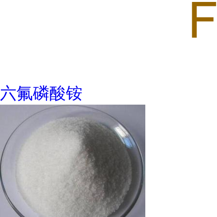
六氟磷酸铵