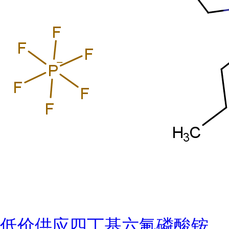
低价供应四丁基六氟磷酸铵