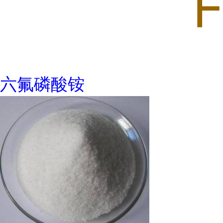
六氟磷酸铵