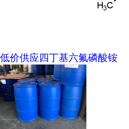
低价供应四丁基六氟磷酸铵