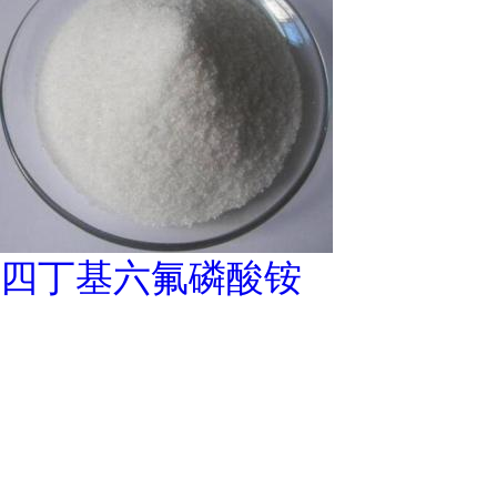
四丁基六氟磷酸铵