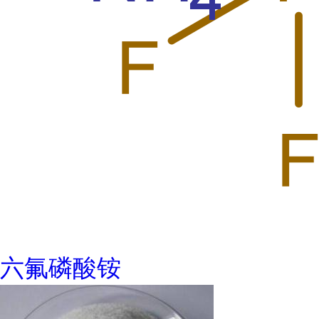
六氟磷酸铵