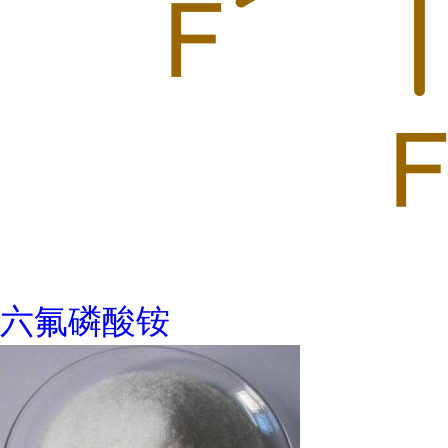
六氟磷酸铵