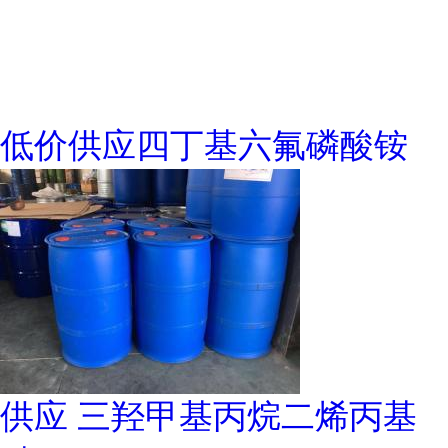
低价供应四丁基六氟磷酸铵
供应 三羟甲基丙烷二烯丙基