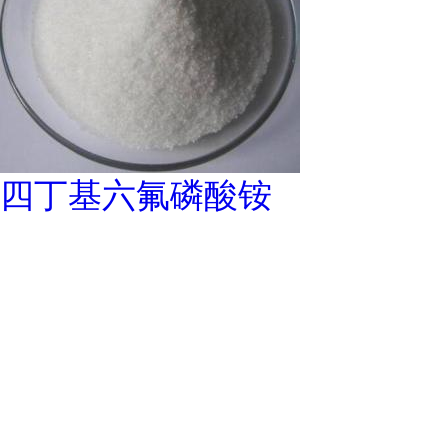
四丁基六氟磷酸铵