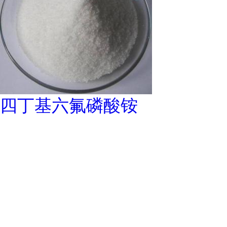
四丁基六氟磷酸铵