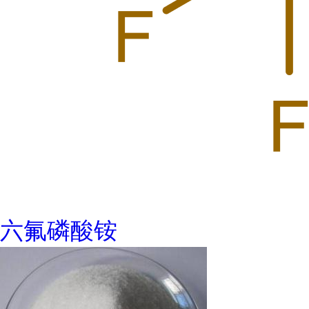
六氟磷酸铵