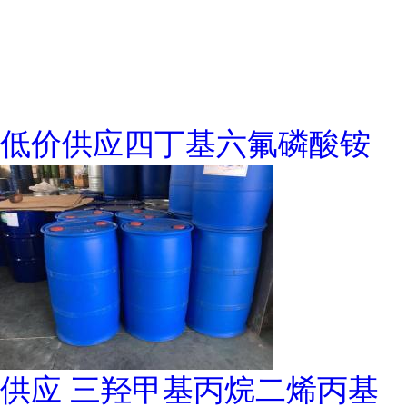
低价供应四丁基六氟磷酸铵
供应 三羟甲基丙烷二烯丙基