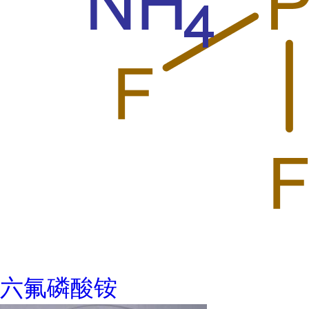
六氟磷酸铵