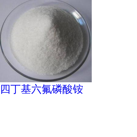
四丁基六氟磷酸铵