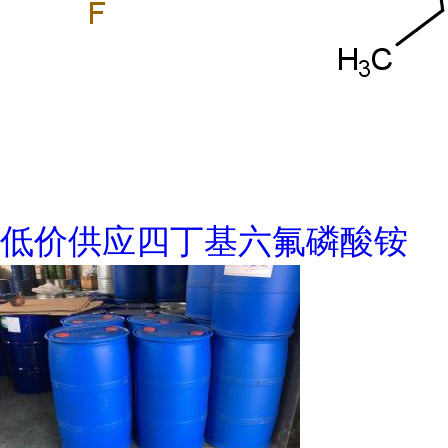
低价供应四丁基六氟磷酸铵