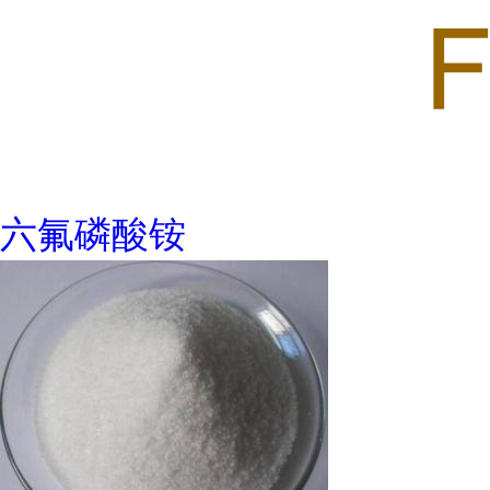
六氟磷酸铵