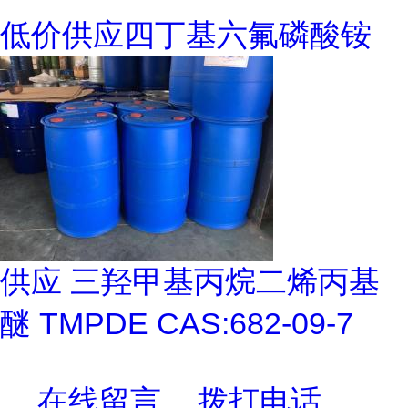
低价供应四丁基六氟磷酸铵
供应 三羟甲基丙烷二烯丙基
醚 TMPDE CAS:682-09-7
在线留言
拨打电话