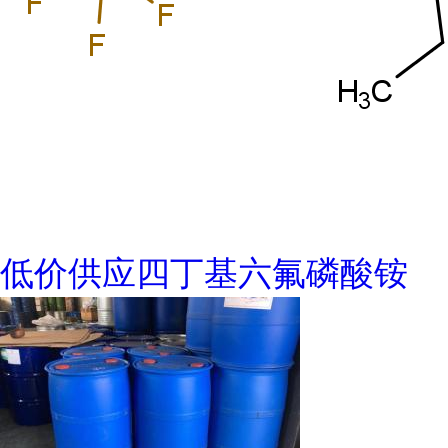
低价供应四丁基六氟磷酸铵