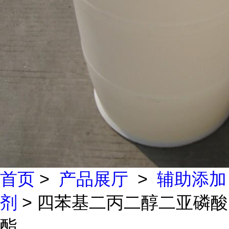
首页
>
产品展厅
>
辅助添加
剂
> 四苯基二丙二醇二亚磷酸
酯