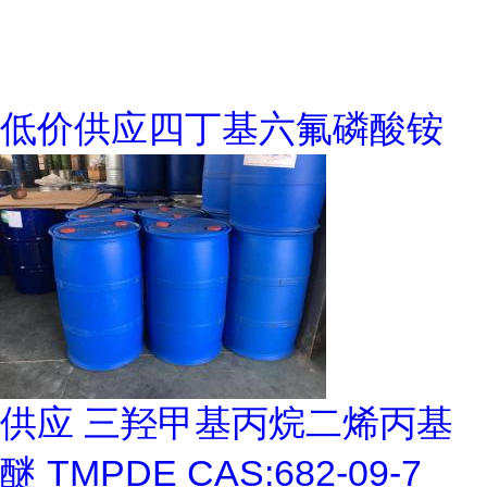
低价供应四丁基六氟磷酸铵
供应 三羟甲基丙烷二烯丙基
醚 TMPDE CAS:682-09-7