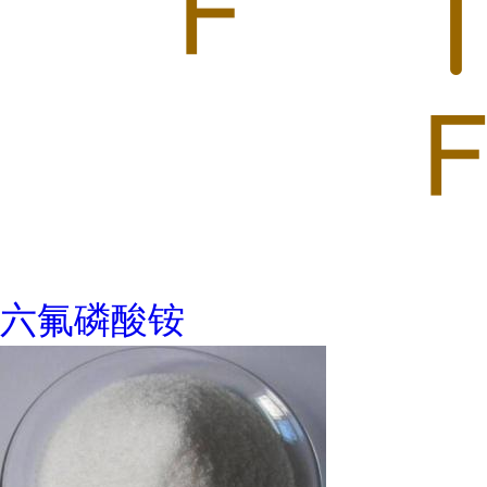
六氟磷酸铵