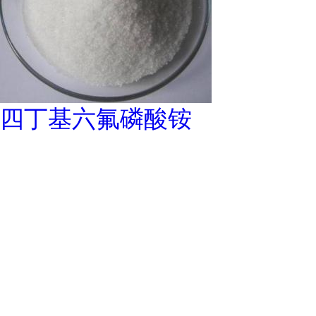
四丁基六氟磷酸铵