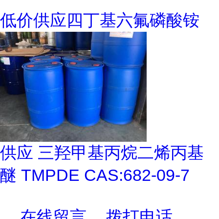
低价供应四丁基六氟磷酸铵
供应 三羟甲基丙烷二烯丙基
醚 TMPDE CAS:682-09-7
在线留言
拨打电话