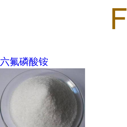
六氟磷酸铵