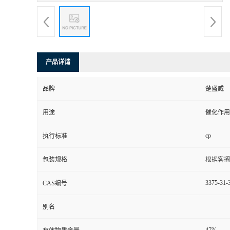
产品详请
品牌
楚盛威
用途
催化作用
cp
执行标准
包装规格
根据客搁
3375-31-
CAS编号
别名
47%
有效物质含量