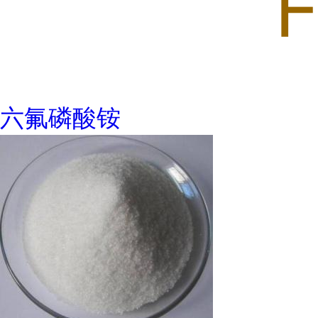
六氟磷酸铵