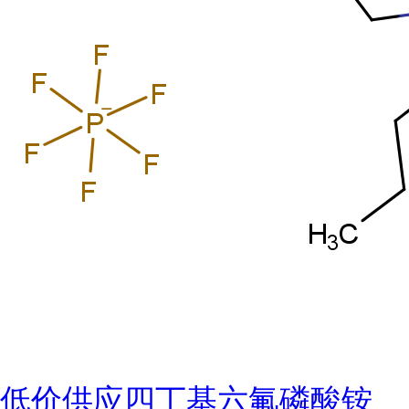
低价供应四丁基六氟磷酸铵