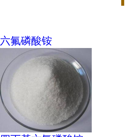
六氟磷酸铵