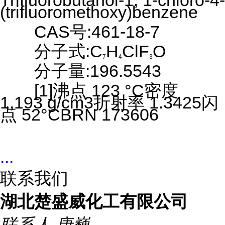
Trifluorobutanol-1; 1-chloro-4-
(trifluoromethoxy)benzene
CAS号:461-18-7
分子式:C
H
ClF
O
7
4
3
分子量:196.5543
[1]沸点 123 °C密度
1,193 g/cm3折射率 1.3425闪
点 52°CBRN 173606
...
联系我们
湖北楚盛威化工有限公司
联系人
唐巍