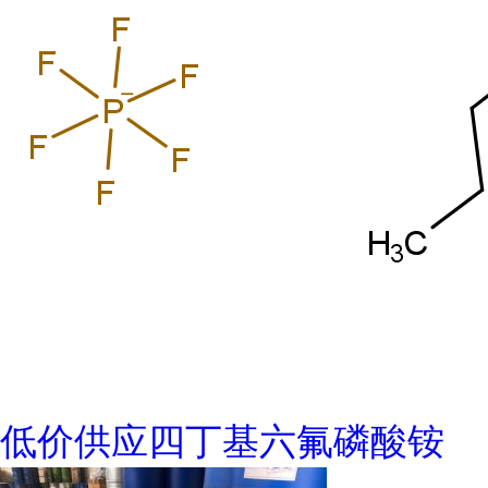
低价供应四丁基六氟磷酸铵