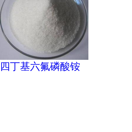
四丁基六氟磷酸铵