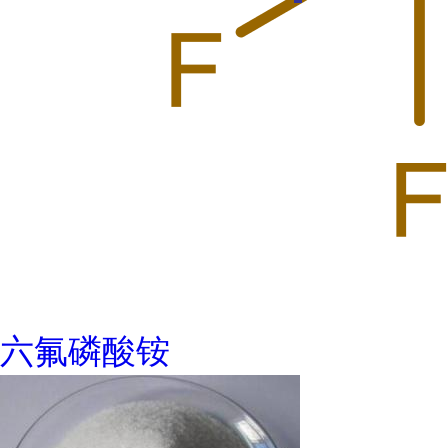
六氟磷酸铵