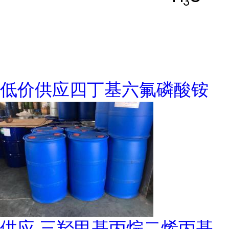
低价供应四丁基六氟磷酸铵
供应 三羟甲基丙烷二烯丙基