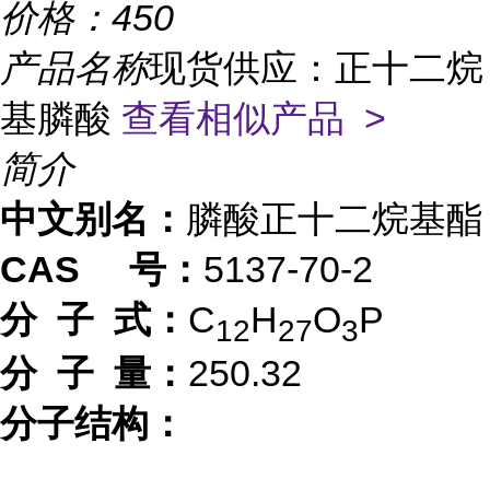
价格：
450
产品名称
现货供应：正十二烷
基膦酸
查看相似产品 >
简介
中文别名：
膦酸正十二烷基酯
CAS 号：
5137-70-2
分 子 式：
C
H
O
P
12
27
3
分 子 量：
250.32
分子结构：