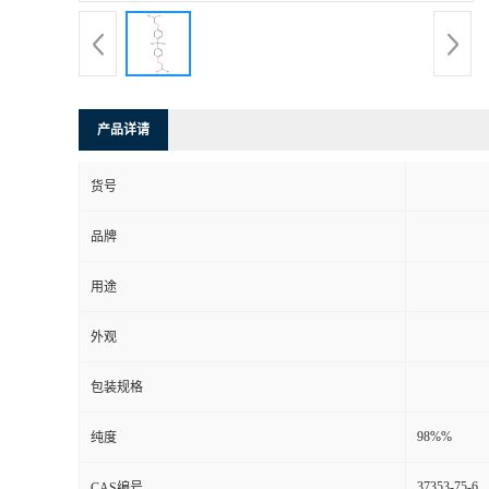
产品详请
货号
品牌
用途
外观
包装规格
98%%
纯度
37353-75-6
CAS编号