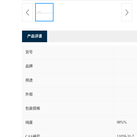
产品详请
货号
品牌
用途
外观
包装规格
98%%
纯度
11059-31-7
CAS编号