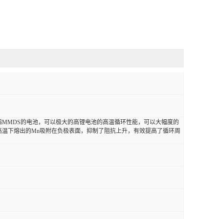
酯MMDS的电池，可以极大的高锂电池的高温循环性能，可以大幅度的
高温下熔出的Mn吸附在负极表面，抑制了阻抗上升，有效提高了循环周