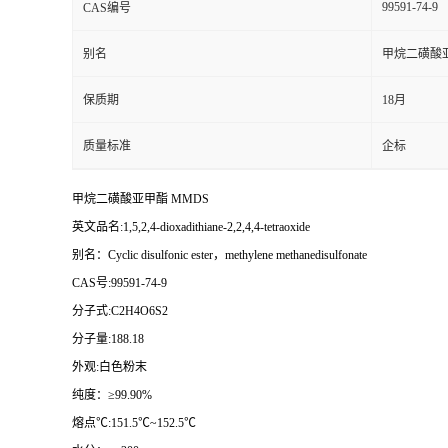
99591-74-9
CAS编号
别名
甲烷二磺酸
保质期
18月
质量标准
企标
甲烷二磺酸亚甲酯 MMDS
英文品名:1,5,2,4-dioxadithiane-2,2,4,4-tetraoxide
别名：Cyclic disulfonic ester，methylene methanedisulfonate
CAS号:99591-74-9
分子式:C2H4O6S2
分子量:188.18
外观:白色粉末
纯度：≥99.90%
熔点℃:151.5℃~152.5℃