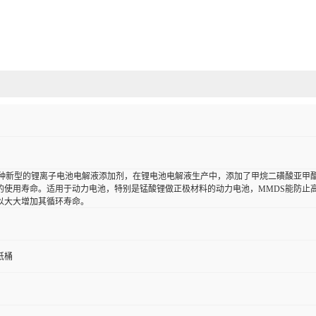
一种新型的锂离子电池电解液添加剂，在锂电池电解液生产中，添加了甲烷二磺酸亚甲
的使用寿命。适用于动力电池，特别是锰酸锂做正极材料的动力电池，MMDS能防止
以大大增加其循环寿命。
纸桶