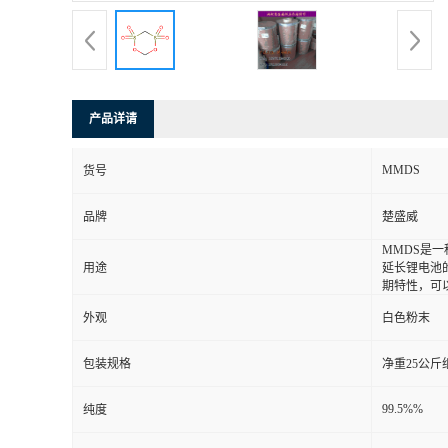
产品详请
MMDS
货号
品牌
楚盛威
MMDS是
用途
延长锂电池
期特性，可
外观
白色粉末
包装规格
净重25公斤
99.5%%
纯度