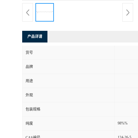
产品详请
货号
品牌
用途
外观
包装规格
98%%
纯度
124-26-5
CAS编号