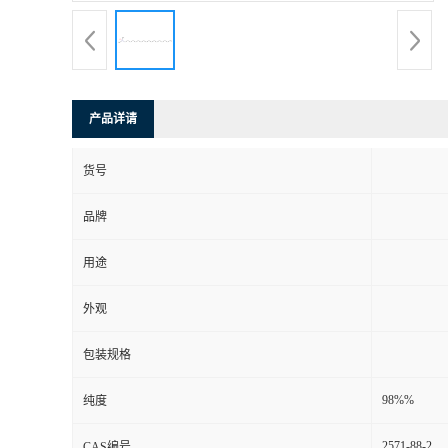
产品详请
货号
品牌
用途
外观
包装规格
98%%
纯度
2571-88-2
CAS编号