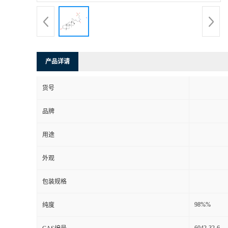
产品详请
货号
品牌
用途
外观
包装规格
98%%
纯度
6042-32-6