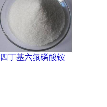
四丁基六氟磷酸铵