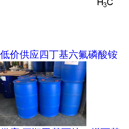
低价供应四丁基六氟磷酸铵