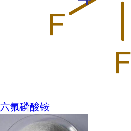
六氟磷酸铵