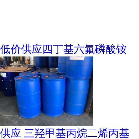
低价供应四丁基六氟磷酸铵
供应 三羟甲基丙烷二烯丙基