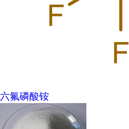
六氟磷酸铵