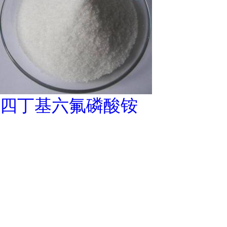
四丁基六氟磷酸铵