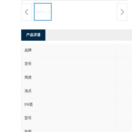
产品详请
品牌
货号
用途
浊点
PH值
型号
外观