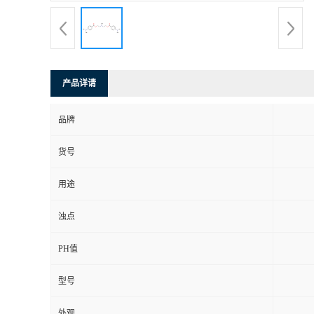
产品详请
品牌
货号
用途
浊点
PH值
型号
外观