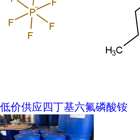
低价供应四丁基六氟磷酸铵