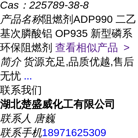
Cas：
225789-38-8
产品名称
阻燃剂ADP990 二乙
基次膦酸铝 OP935 新型磷系
环保阻燃剂
查看相似产品 >
简介
货源充足,品质优越,售后
无忧
...
联系我们
湖北楚盛威化工有限公司
联系人
唐巍
联系手机
18971625309