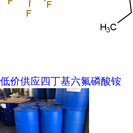
低价供应四丁基六氟磷酸铵