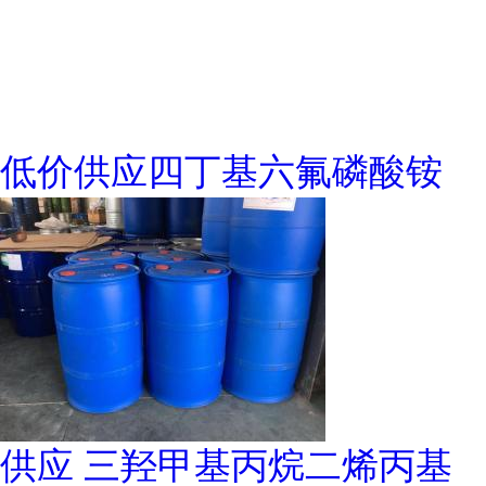
低价供应四丁基六氟磷酸铵
供应 三羟甲基丙烷二烯丙基