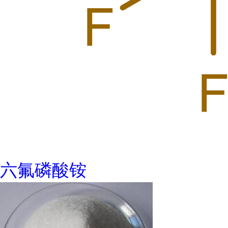
六氟磷酸铵