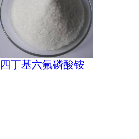
四丁基六氟磷酸铵