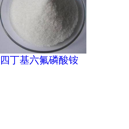
四丁基六氟磷酸铵