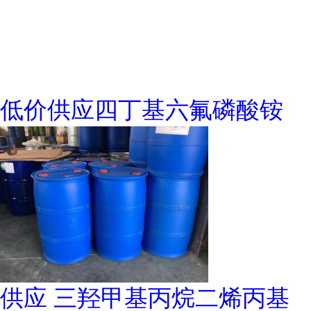
低价供应四丁基六氟磷酸铵
供应 三羟甲基丙烷二烯丙基