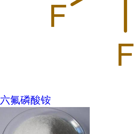
六氟磷酸铵