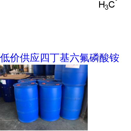
低价供应四丁基六氟磷酸铵