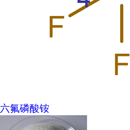
六氟磷酸铵