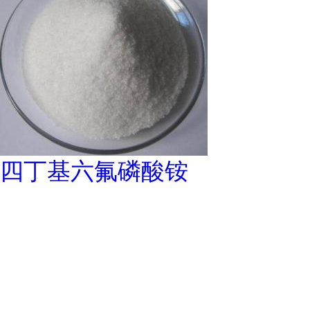
四丁基六氟磷酸铵