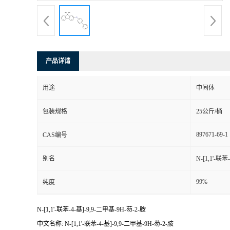
产品详请
用途
中间体
包装规格
25公斤/桶
897671-69-1
CAS编号
别名
N-[1,1'-联
99%
纯度
N-[1,1'-联苯-4-基]-9,9-二甲基-9H-芴-2-胺
中文名称: N-[1,1'-联苯-4-基]-9,9-二甲基-9H-芴-2-胺