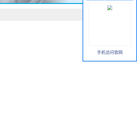
手机访问官网