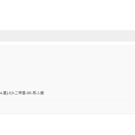
苯-4-基]-9,9-二甲基-9H-芴-2-胺