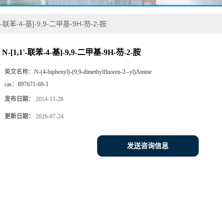
1'-联苯-4-基]-9,9-二甲基-9H-芴-2-胺
N-[1,1'-联苯-4-基]-9,9-二甲基-9H-芴-2-胺
英文名称：
N-(4-biphenyl)-(9,9-dimethylfluoren-2--yl)Amine
cas：
897671-69-1
发布日期：
2014-11-28
更新日期：
2026-07-24
发送咨询信息