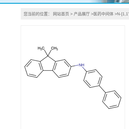
您当前的位置：
网站首页
>
产品展厅
>
医药中间体
>
N-[1,