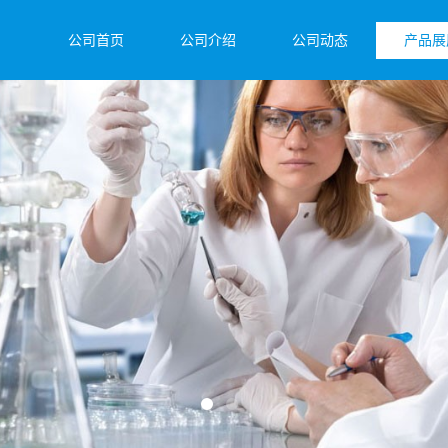
公司首页
公司介绍
公司动态
产品展