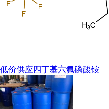
低价供应四丁基六氟磷酸铵