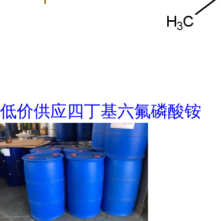
低价供应四丁基六氟磷酸铵