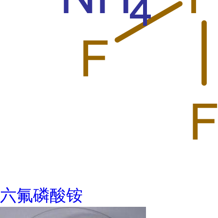
六氟磷酸铵