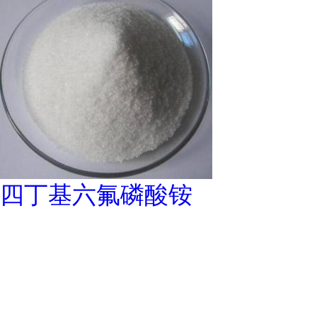
四丁基六氟磷酸铵