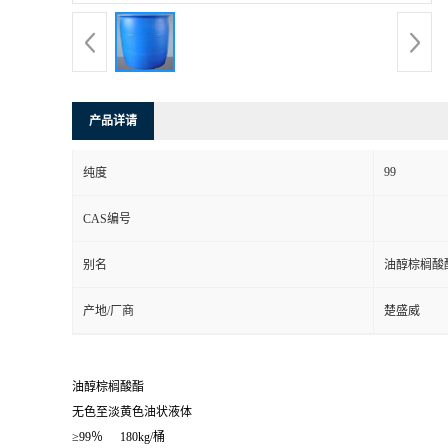
产品详请
99
纯度
CAS编号
别名
油醇棕榈酸
产地/厂商
楚盛威
油醇棕榈酸酯
无色至淡黄色油状液体
≥99％
180kg/桶