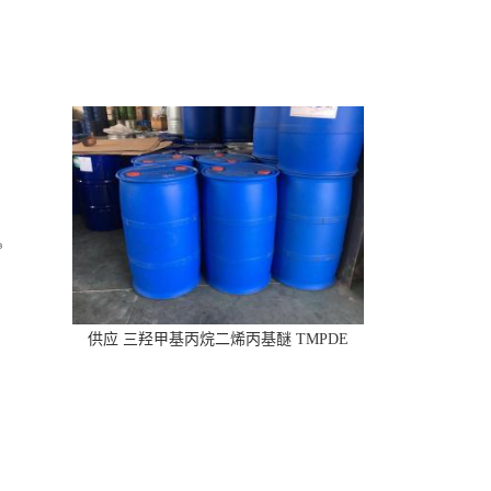
供应 三羟甲基丙烷二烯丙基醚 TMPDE
CAS:682-09-7