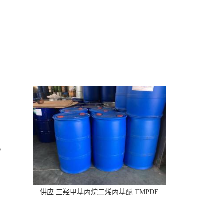
供应 三羟甲基丙烷二烯丙基醚 TMPDE
CAS:682-09-7