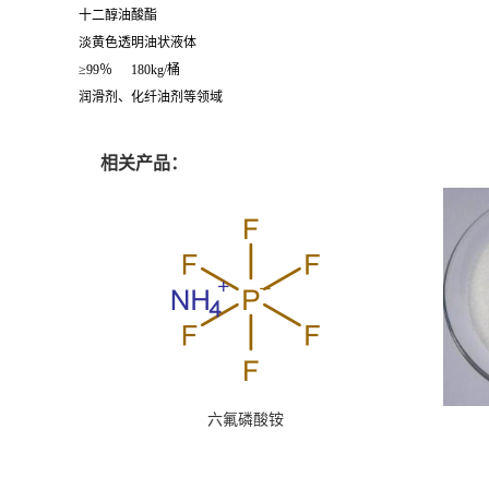
十二醇油酸酯
淡黄色透明油状液体
≥99％
180kg/桶
润滑剂、化纤油剂等领域
相关产品：
六氟磷酸铵