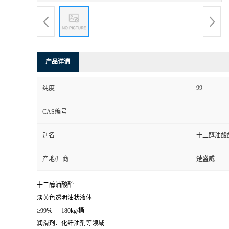
产品详请
99
纯度
CAS编号
别名
十二醇油酸
产地/厂商
楚盛威
十二醇油酸酯
淡黄色透明油状液体
≥99％
180kg/桶
润滑剂、化纤油剂等领域