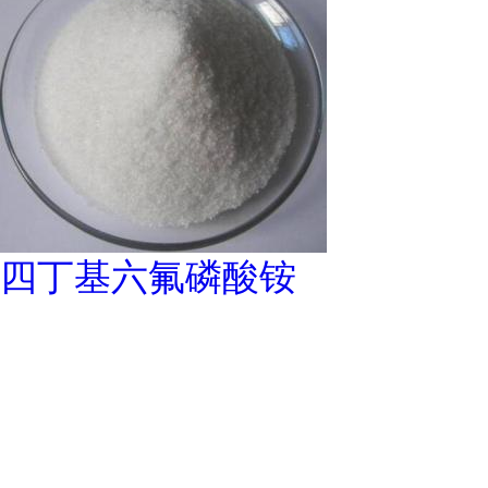
四丁基六氟磷酸铵