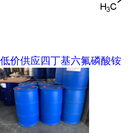
低价供应四丁基六氟磷酸铵