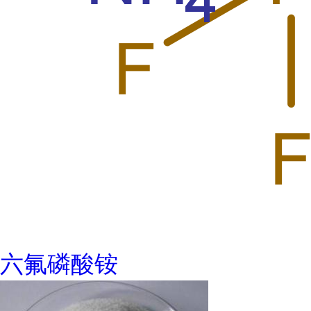
六氟磷酸铵