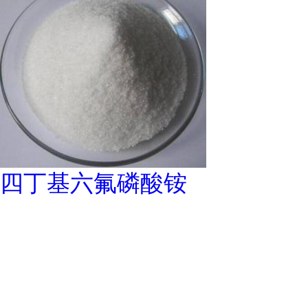
四丁基六氟磷酸铵