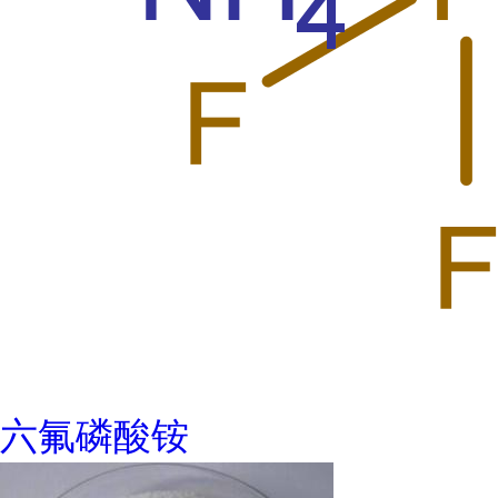
六氟磷酸铵