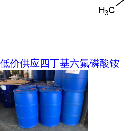
低价供应四丁基六氟磷酸铵