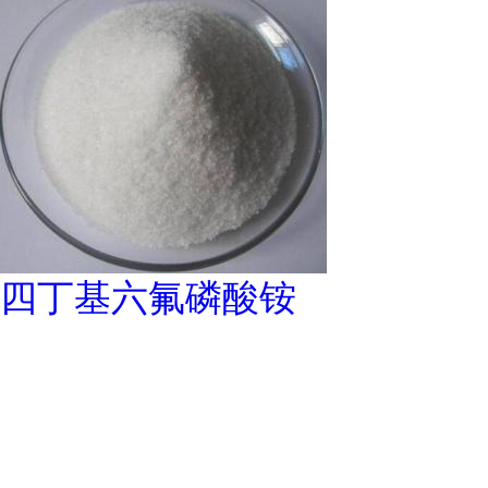
四丁基六氟磷酸铵