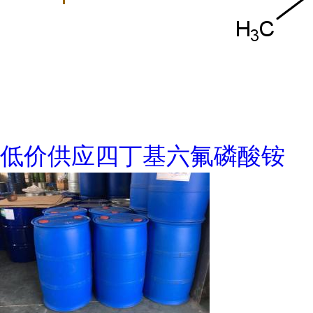
低价供应四丁基六氟磷酸铵