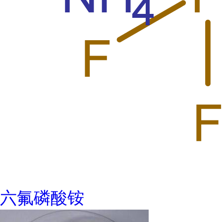
六氟磷酸铵