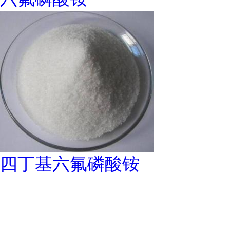
四丁基六氟磷酸铵