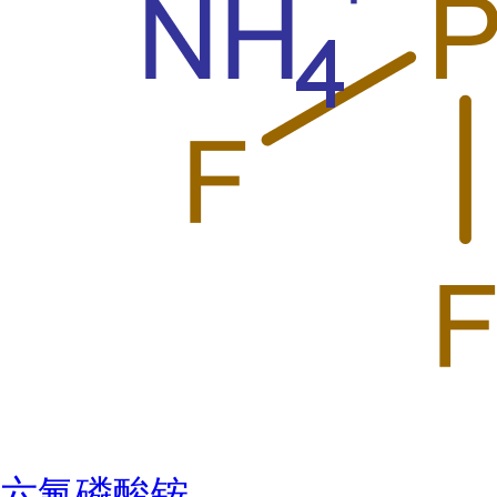
六氟磷酸铵