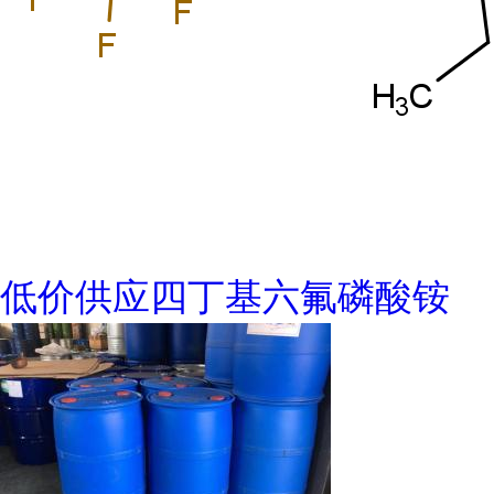
低价供应四丁基六氟磷酸铵