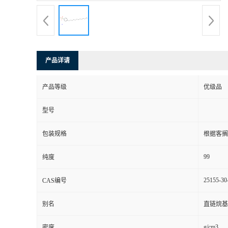
产品详请
产品等级
优级品
型号
包装规格
根据客搁
99
纯度
25155-30
CAS编号
别名
直链烷基
g/cm3
密度