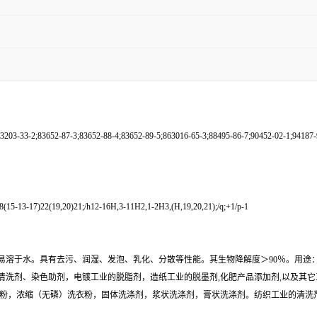
3203-33-2;83652-87-3;83652-88-4;83652-89-5;863016-65-3;88495-86-7;90452-02-1;94187-
(15-13-17)22(19,20)21;/h12-16H,3-11H2,1-2H3,(H,19,20,21);/q;+1/p-1
易溶于水。具有去污、润湿、发泡、乳化、分散等性能。其生物降解度＞90％。用途
清洗剂、染色助剂，电镀工业的脱脂剂，造纸工业的脱墨剂,化肥产品添加剂,以及其
粉，浓缩（无磷）洗衣粉，固体洗涤剂，浆状洗涤剂，膏状洗涤剂。纺织工业的清洗剂