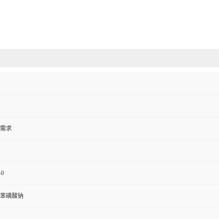
需求
-0
苯磺酸钠