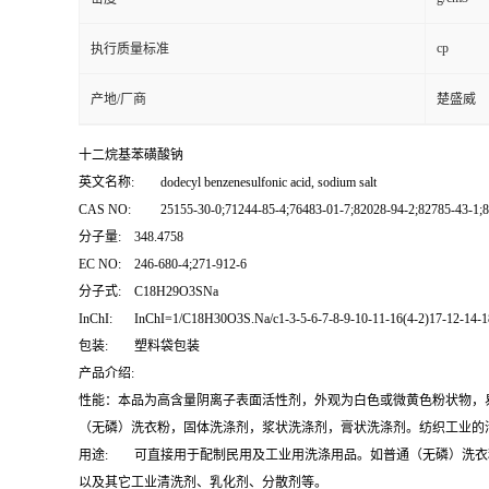
cp
执行质量标准
产地/厂商
楚盛威
十二烷基苯磺酸钠
英文名称:
dodecyl benzenesulfonic acid, sodium salt
CAS NO:
25155-30-0;71244-85-4;76483-01-7;82028-94-2;82785-43-1;8
分子量:
348.4758
EC NO:
246-680-4;271-912-6
分子式:
C18H29O3SNa
InChI:
InChI=1/C18H30O3S.Na/c1-3-5-6-7-8-9-10-11-16(4-2)17-12-14-18
包装:
塑料袋包装
产品介绍:
性能：本品为高含量阴离子表面活性剂，外观为白色或微黄色粉状物，
（无磷）洗衣粉，固体洗涤剂，浆状洗涤剂，膏状洗涤剂。纺织工业的
用途:
可直接用于配制民用及工业用洗涤用品。如普通（无磷）洗衣
以及其它工业清洗剂、乳化剂、分散剂等。