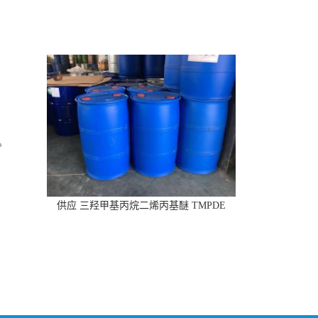
供应 三羟甲基丙烷二烯丙基醚 TMPDE
CAS:682-09-7